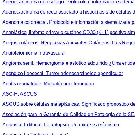
Adenocarcinoma de esófago. Protocolo e información sistema
Adenocarcinoma de recto asociado a histiocitosis de células
Adenoma colorrectal. Protocolo e información sistematizada p
Anaplásico, linfoma primario cutáneo CD30 (Ki-1) positivo si
Anejos cutáneos. Neoplasias Anexiales Cutáneas. Luis Requ
Angioleiomioma intravascular
Angioma senil. Hemangioma elastótico adquirido ¿Una entida
Apéndice ileocecal. Tumor adenocarcinoide apendicular
Artritis reumatoide. Miopatía por cloroquina
ASC-H, ASCUS
ASCUS sobre células metaplásicas. Significado pronostico de
Asociación para la Garantía de Calidad en Patología de la S
Autopsia. Editorial. La autopsia. Un mirarse a sí mismo
Autopsia. La "autopsia blanca"