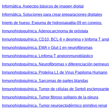
Informática. Aspectos básicos de imagen digital
Informática. Soluciones para crear preparaciones digitales
Injerto de hueso. Espuma de hidroxiapatita-09 en conejos.
Inmunohistoquímica. Adenocarcinoma de próstata
Inmunohistoquímica. CD10, BCL-6 y desmina y linfoma T ang
Inmunohistoquímica. EMA y Glut-1 en neurofibromas
Inmunohistoquímica. Linfoma T angioinmunoblástico
Inmunohistoquímica. Neurofibromas y diferenciación perineur
Inmunohistoquímica. Proteína L1 de Virus Papiloma Humano
Inmunohistoquímica. Sarcomas de partes blandas
Inmunohistoquímica. Tumor de células de Sertoli esclerosante
Inmunohistoquímica. Tumor fibroso solitario de la pleura
Inmunohistoquímica. Tumor neuroectodérmico primitivo renal