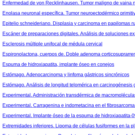
Enfermedad de von Recklinhausen. Tumor maligno de vaina ne
Enolasa neuronal específica. Tumor neuroectodérmico primitiv
Epitelio schneideriano. Displasia y carcinoma en papilomas 
Escáner de preparaciones digitales. Análisis de soluciones ex
Esclerosis múltiple unifocal de médula cervical
Espironolactona, cuerpos de. Doble adenoma corticosuprarre
Espuma de hidroxiapatita, implante óseo en conejos
Estómago. Adenocarcinoma y linfoma gástricos sincrónicos
Estómago. Análisis de longitud telomérica en carcinogénesis 
Experimental. Administración transdérmica de macromolécula
Experimental. Carragenina e indometacina en el fibrosarcoma
Experimental. Implante óseo de la espuma de hidroxiapatita-
Extremidades inferiores. Lipoma de células fusiformes en la pl