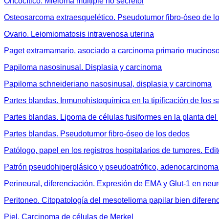
Oncocítico. Mieloma múltiple no secretor
Osteosarcoma extraesquelético. Pseudotumor fibro-óseo de l
Ovario. Leiomiomatosis intravenosa uterina
Paget extramamario, asociado a carcinoma primario mucinoso
Papiloma nasosinusal. Displasia y carcinoma
Papiloma schneideriano nasosinusal, displasia y carcinoma
Partes blandas. Inmunohistoquímica en la tipificación de los 
Partes blandas. Lipoma de células fusiformes en la planta del 
Partes blandas. Pseudotumor fibro-óseo de los dedos
Patólogo, papel en los registros hospitalarios de tumores. Edit
Patrón pseudohiperplásico y pseudoatrófico, adenocarcinoma 
Perineural, diferenciación. Expresión de EMA y Glut-1 en neu
Peritoneo. Citopatología del mesotelioma papilar bien diferen
Piel. Carcinoma de células de Merkel