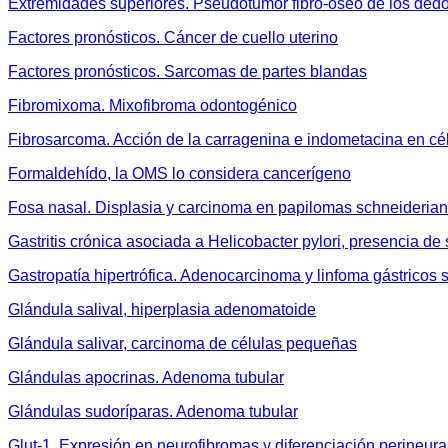
Extremidades superiores. Pseudotumor fibro-óseo de los ded
Factores pronósticos. Cáncer de cuello uterino
Factores pronósticos. Sarcomas de partes blandas
Fibromixoma. Mixofibroma odontogénico
Fibrosarcoma. Acción de la carragenina e indometacina en c
Formaldehído, la OMS lo considera cancerígeno
Fosa nasal. Displasia y carcinoma en papilomas schneideria
Gastritis crónica asociada a Helicobacter pylori, presencia de
Gastropatía hipertrófica. Adenocarcinoma y linfoma gástricos 
Glándula salival, hiperplasia adenomatoide
Glándula salivar, carcinoma de células pequeñas
Glándulas apocrinas. Adenoma tubular
Glándulas sudoríparas. Adenoma tubular
Glut-1. Expresión en neurofibromas y diferenciación perineura