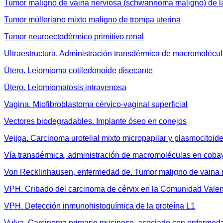
Tumor maligno de vaina nerviosa (schwannoma maligno) de l
Tumor mülleriano mixto maligno de trompa uterina
Tumor neuroectodérmico primitivo renal
Ultraestructura. Administración transdérmica de macromolécu
Útero. Leiomioma cotiledonoide disecante
Útero. Leiomiomatosis intravenosa
Vagina. Miofibroblastoma cérvico-vaginal superficial
Vectores biodegradables. Implante óseo en conejos
Vejiga. Carcinoma urotelial mixto micropapilar y plasmocitoid
Vía transdérmica, administración de macromoléculas en coba
Von Recklinhausen, enfermedad de. Tumor maligno de vaina n
VPH. Cribado del carcinoma de cérvix en la Comunidad Vale
VPH. Detección inmunohistoquímica de la proteína L1
Vulva. Carcinoma primario mucinoso, asociado con enfermed