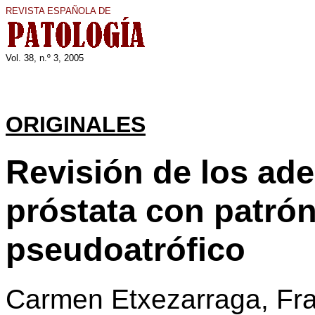
REVISTA ESPAÑOLA DE
Vol. 3
8
, n.º
3
, 200
5
ORIGINALES
Revisión de los ad
próstata con patró
pseudoatrófico
Carmen Etxezarraga, Fran