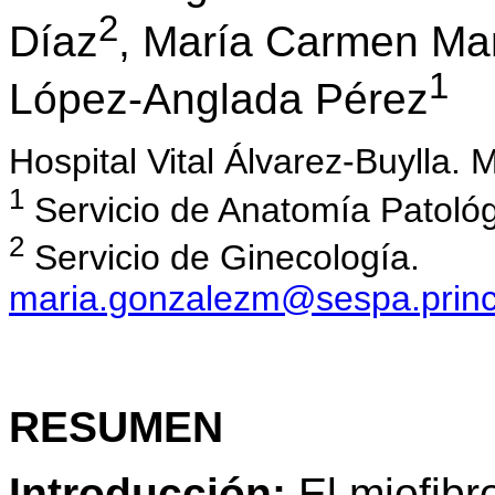
2
Díaz
, María Carmen Mar
1
López-Anglada Pérez
Hospital Vital Álvarez-Buylla. M
1
Servicio de Anatomía Patológ
2
Servicio de Ginecología.
maria.gonzalezm@sespa.princ
RESUMEN
Introducción:
El miofibr