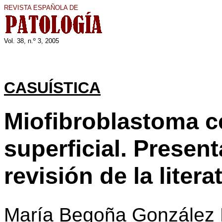
REVISTA ESPAÑOLA DE
Vol. 3
8
, n.º
3
, 200
5
CASUÍSTICA
Miofibroblastoma c
superficial. Presen
revisión de la litera
María Begoña González 