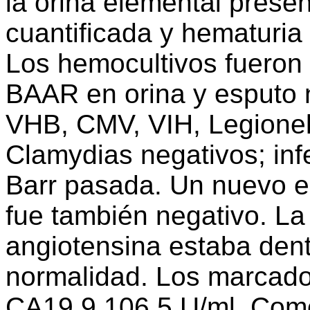
la orina elemental presen
cuantificada y hematuria
Los hemocultivos fueron
BAAR en orina y esputo 
VHB, CMV, VIH, Legionel
Clamydias negativos; inf
Barr pasada. Un nuevo es
fue también negativo. La
angiotensina estaba dent
normalidad. Los marcado
CA19.9 106,5 U/ml. Como 