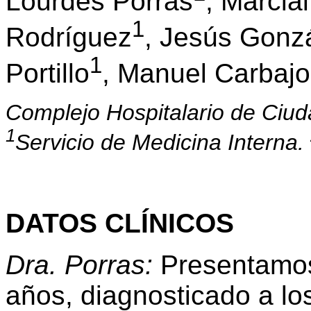
Lourdes Porras
, Marcia
1
Rodríguez
, Jesús Gonz
1
Portillo
, Manuel Carbajo
Complejo Hospitalario de Ciud
1
Servicio de Medicina Interna.
DATOS CLÍNICOS
Dra. Porras:
Presentamos
años, diagnosticado a lo