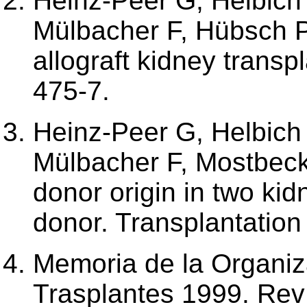
Heinz-Peer G, Helbich 
Mülbacher F, Hübsch P.
allograft kidney transp
475-7.
Heinz-Peer G, Helbich
Mülbacher F, Mostbeck
donor origin in two kid
donor. Transplantation
Memoria de la Organiz
Trasplantes 1999. Rev