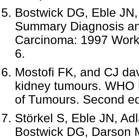
Bostwick DG, Eble JN
Summary Diagnosis and
Carcinoma: 1997 Work
6.
Mostofi FK, and CJ davi
kidney tumours. WHO In
of Tumours. Second edi
Störkel S, Eble JN, Ad
Bostwick DG, Darson M