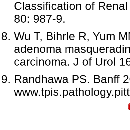
Classification of Rena
80: 987-9.
Wu T, Bihrle R, Yum MN
adenoma masquerading 
carcinoma. J of Urol 1
Randhawa PS. Banff 20
www.tpis.pathology.pit