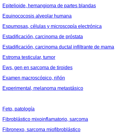
Epitelioide, hemangioma de partes blandas
Equinococosis alveolar humana
Espumosas, células y microscopía electrónica
Estadificación, carcinoma de próstata
Estadificación, carcinoma ductal infiltrante de mama
Estroma testicular, tumor
Ews, gen en sarcoma de tiroides
Examen macroscópico, riñón
Experimental, melanoma metastásico
Feto, patología
Fibroblástico mixoinflamatorio, sarcoma
Fibronexo, sarcoma miofibroblástico