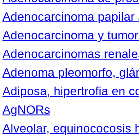
Adenocarcinoma papilar 
Adenocarcinoma y tumor 
Adenocarcinomas renales
Adenoma pleomorfo, glán
Adiposa, hipertrofia en 
AgNORs
Alveolar, equinococosis