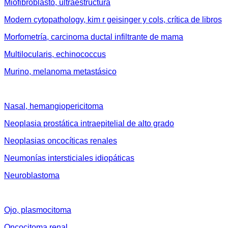
Miofibroblasto, ultraestructura
Modern cytopathology, kim r geisinger y cols, crítica de libros
Morfometría, carcinoma ductal infiltrante de mama
Multilocularis, echinococcus
Murino, melanoma metastásico
Nasal, hemangiopericitoma
Neoplasia prostática intraepitelial de alto grado
Neoplasias oncocíticas renales
Neumonías intersticiales idiopáticas
Neuroblastoma
Ojo, plasmocitoma
Oncocitoma renal