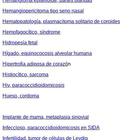
Hemangioma epitelioide, partes blandas
Hemangiopericitoma tipo seno nasal
Hematopatología, plasmacitoma solitario de coroides
Hemofagocítico, síndrome
Hidropesía fetal
Hígado, equinococosis alveolar humana
Hipertrofia adiposa de corazó
n
Histiocítico, sarcoma
Hiv, paracoccidioidomicosis
Hueso, cordoma
Implante de mama, metaplasia sinovial
Infeccioso, paracoccidioidomicosis en SIDA
Infertilidad, tumor de células de Leydig