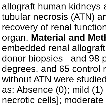
allograft human kidneys a
tubular necrosis (ATN) an
recovery of renal functio
organ.
Material and Met
embedded renal allograft
donor biopsies– and 98 p
degrees, and 65 control 
without ATN were studied
as: Absence (0); mild (1)
necrotic cells]; moderate 