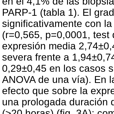
en el 4,1% de las biopsi
PARP-1 (tabla 1). El gra
significativamente con l
(r=0,565, p=0,0001, test 
expresión media 2,74±0,
severa frente a 1,94±0,7
0,29±0,45 en los casos s
ANOVA de una vía). En la
efecto que sobre la expr
una prologada duración d
(>20 horas) (fig. 3A); com