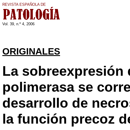
REVISTA ESPAÑOLA DE
Vol. 3
9
, n.º
4
, 200
6
ORIGINALES
La sobreexpresión 
polimerasa se corre
desarrollo de necro
la función precoz de