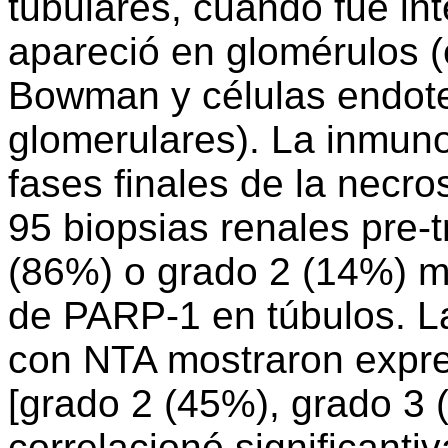
tubulares, cuando fue in
apareció en glomérulos (e
Bowman y células endotel
glomerulares). La inmuno
fases finales de la necros
95 biopsias renales pre-
(86%) o grado 2 (14%) m
de PARP-1 en túbulos. La
con NTA mostraron expr
[grado 2 (45%), grado 3 
correlacionó significant