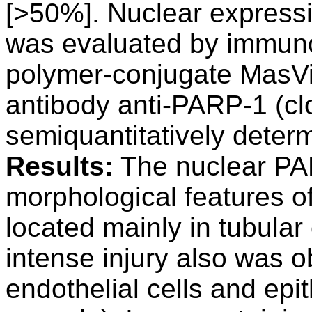
[>50%]. Nuclear expressi
was evaluated by immuno
polymer-conjugate MasVi
antibody anti-PARP-1 (cl
semiquantitatively deter
Results:
The nuclear PA
morphological features 
located mainly in tubular 
intense injury also was o
endothelial cells and epi