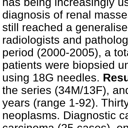
has being increasingly us
diagnosis of renal masse
still reached a generali
radiologists and patholog
period (2000-2005), a tot
patients were biopsied u
using 18G needles.
Resu
the series (34M/13F), a
years (range 1-92). Thir
neoplasms. Diagnostic ca
carcinoma (25 cases), o