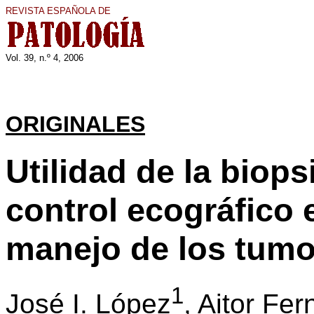
REVISTA ESPAÑOLA DE
Vol. 3
9
, n.º
4
, 200
6
ORIGINALES
Utilidad de la biops
control ecográfico 
manejo de los tumo
1
José I. López
, Aitor Fe