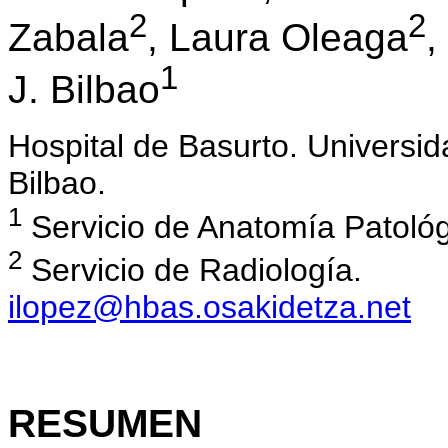
2
2
Zabala
, Laura Oleaga
,
1
J. Bilbao
Hospital de Basurto. Universi
Bilbao.
1
Servicio de Anatomía Patológ
2
Servicio de Radiología.
ilopez@hbas.osakidetza.net
RESUMEN