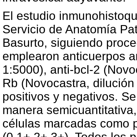
El estudio inmunohistoqu
Servicio de Anatomía Pat
Basurto, siguiendo proce
emplearon anticuerpos an
1:5000), anti-bcl-2 (Novoc
Rb (Novocastra, dilución 
positivos y negativos. Se
manera semicuantitativa,
células marcadas como pa
(0,1+,2+,3+). Todos los 