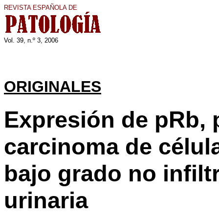
REVISTA ESPAÑOLA DE
Vol. 3
9
, n.º
3
, 200
6
ORIGINALES
Expresión de pRb, p
carcinoma de célula
bajo grado no infilt
urinaria