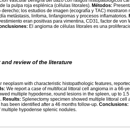
ión vascular benigna del bazo con rasgos histopatológicos caract
e la pulpa roja esplénica (células litorales).
Métodos:
Presenta
o derecho; los estudios de imagen (ecografía y TAC) mostraron 
día metástasis, linfoma, linfangiomas y procesos inflamatorios.
revestimiento eran positivas para vimentina, CD31, factor de vo
onclusiones:
El angioma de células litorales es una proliferac
 and review of the literature
 neoplasm with characteristic histopathologic features, reported b
ds:
We report a case of multifocal littoral cell angioma in a 66-y
d multiple hypodense, round lesions in the spleen, up to 1.5 c
s.
Results:
Splenectomy specimen showed multiple littoral cell a
as been identified after a 46 months follow-up.
Conclusions:
of multiple hypodense splenic nodules.