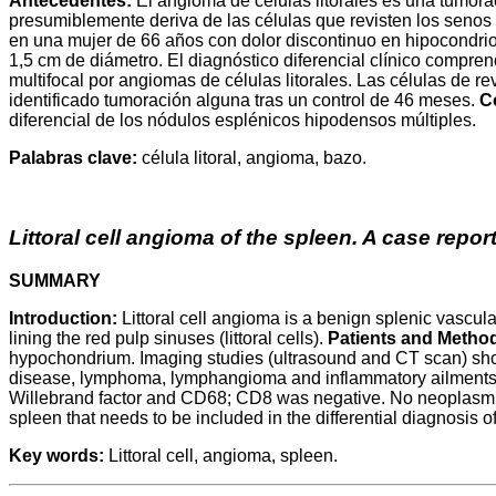
Antecedentes:
El angioma de células litorales es una tumorac
presumiblemente deriva de las células que revisten los senos d
en una mujer de 66 años con dolor discontinuo en hipocondri
1,5 cm de diámetro. El diagnóstico diferencial clínico compren
multifocal por angiomas de células litorales. Las células de 
identificado tumoración alguna tras un control de 46 meses.
C
diferencial de los nódulos esplénicos hipodensos múltiples.
Palabras clave:
célula litoral, angioma, bazo.
Littoral cell angioma of the spleen. A case report
SUMMARY
Introduction:
Littoral cell angioma is a benign splenic vascular
lining the red pulp sinuses (littoral cells).
Patients and Metho
hypochondrium. Imaging studies (ultrasound and CT scan) showe
disease, lymphoma, lymphangioma and inflammatory ailment
Willebrand factor and CD68; CD8 was negative. No neoplasm h
spleen that needs to be included in the differential diagnosis 
Key words:
Littoral cell, angioma, spleen.