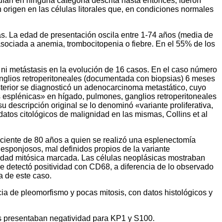
uían en ninguna categoría descrita hasta entonces; fueron
origen en las células litorales que, en condiciones normales
tas. La edad de presentación oscila entre 1-74 años (media de
sociada a anemia, trombocitopenia o fiebre. En el 55% de los
s ni metástasis en la evolución de 16 casos. En el caso número
anglios retroperitoneales (documentada con biopsias) 6 meses
osterior se diagnosticó un adenocarcinoma metastático, cuyo
s esplénicas» en hígado, pulmones, ganglios retroperitoneales
u descripción original se lo denominó «variante proliferativa,
atos citológicos de malignidad en las mismas, Collins et al
paciente de 80 años a quien se realizó una esplenectomía
 esponjosos, mal definidos propios de la variante
ividad mitósica marcada. Las células neoplásicas mostraban
o se detectó positividad con CD68, a diferencia de lo observado
a de este caso.
a de pleomorfismo y pocas mitosis, con datos histológicos y
es presentaban negatividad para KP1 y S100.