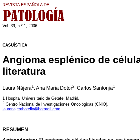
REVISTA ESPAÑOLA DE
Vol. 3
9
, n.º 1, 200
6
CASUÍSTICA
Angioma esplénico de células
literatura
1
2
1
Laura Nájera
, Ana María Dotor
, Carlos Santonja
1
Hospital Universitario de Getafe, Madrid.
2
Centro Nacional de Investigaciones Oncológicas (CNIO).
lauranajerabotello@hotmail.com
RESUMEN