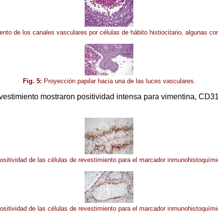
to de los canales vasculares por células de hábito histiocitario, algunas con 
Fig. 5:
Proyección papilar hacia una de las luces vasculares.
estimiento mostraron positividad intensa para vimentina, CD31 (
sitividad de las células de revestimiento para el marcador inmunohistoquím
sitividad de las células de revestimiento para el marcador inmunohistoquím