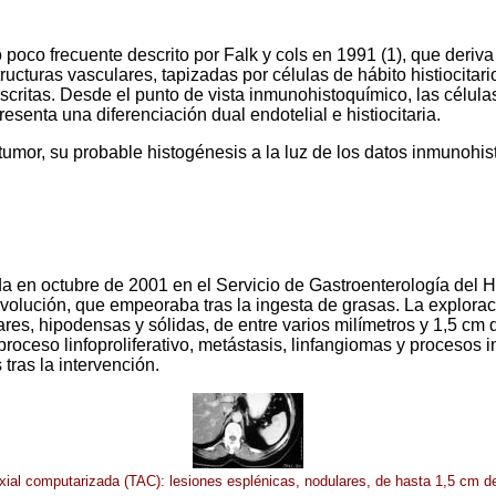
 poco frecuente descrito por Falk y cols en 1991 (1), que deriva
structuras vasculares, tapizadas por células de hábito histiocita
ritas. Desde el punto de vista inmunohistoquímico, las células
senta una diferenciación dual endotelial e histiocitaria.
umor, su probable histogénesis a la luz de los datos inmunohi
da en octubre de 2001 en el Servicio de Gastroenterología del Ho
olución, que empeoraba tras la ingesta de grasas. La exploració
es, hipodensas y sólidas, de entre varios milímetros y 1,5 cm 
oceso linfoproliferativo, metástasis, linfangiomas y procesos in
tras la intervención.
ial computarizada (TAC): lesiones esplénicas, nodulares, de hasta 1,5 cm 