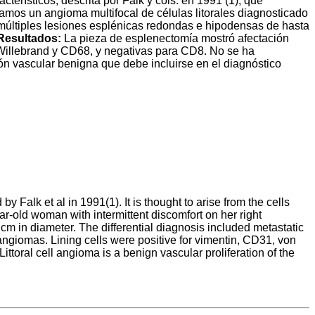
erísticos, descrita por Falk y cols. en 1991 (1), que
mos un angioma multifocal de células litorales diagnosticado
múltiples lesiones esplénicas redondas e hipodensas de hasta
Resultados:
La pieza de esplenectomía mostró afectación
n Willebrand y CD68, y negativas para CD8. No se ha
ión vascular benigna que debe incluirse en el diagnóstico
y Falk et al in 1991(1). It is thought to arise from the cells
ear-old woman with intermittent discomfort on her right
m in diameter. The differential diagnosis included metastatic
ngiomas. Lining cells were positive for vimentin, CD31, von
Littoral cell angioma is a benign vascular proliferation of the