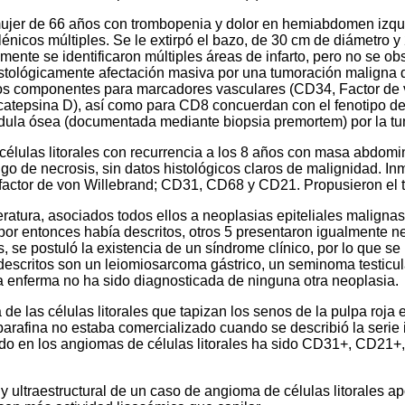
ujer de 66 años con trombopenia y dolor en hemiabdomen izqui
icos múltiples. Se le extirpó el bazo, de 30 cm de diámetro y 2
ente se identificaron múltiples áreas de infarto, pero no se ob
ológicamente afectación masiva por una tumoración maligna d
mbos componentes para marcadores vasculares (CD34, Factor de 
 y catepsina D), así como para CD8 concuerdan con el fenotipo d
médula ósea (documentada mediante biopsia premortem) por la tu
células litorales con recurrencia a los 8 años con masa abdomi
lgo de necrosis, sin datos histológicos claros de malignidad. 
a factor de von Willebrand; CD31, CD68 y CD21. Propusieron el 
literatura, asociados todos ellos a neoplasias epiteliales mal
e por entonces había descritos, otros 5 presentaron igualmente
s, se postuló la existencia de un síndrome clínico, por lo que 
descritos son un leiomiosarcoma gástrico, un seminoma testicul
a enferma no ha sido diagnosticada de ninguna otra neoplasia.
de las células litorales que tapizan los senos de la pulpa roja
rafina no estaba comercializado cuando se describió la serie in
trado en los angiomas de células litorales ha sido CD31+, CD21
 ultraestructural de un caso de angioma de células litorales ap