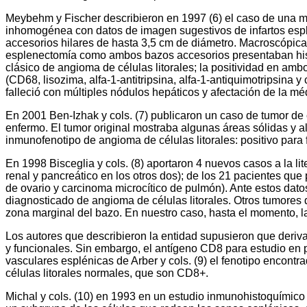
Meybehm y Fischer describieron en 1997 (6) el caso de una m
inhomogénea con datos de imagen sugestivos de infartos esplén
accesorios hilares de hasta 3,5 cm de diámetro. Macroscópicam
esplenectomía como ambos bazos accesorios presentaban hist
clásico de angioma de células litorales; la positividad en a
(CD68, lisozima, alfa-1-antitripsina, alfa-1-antiquimotripsina
falleció con múltiples nódulos hepáticos y afectación de la 
En 2001 Ben-Izhak y cols. (7) publicaron un caso de tumor de 
enfermo. El tumor original mostraba algunas áreas sólidas y a
inmunofenotipo de angioma de células litorales: positivo par
En 1998 Bisceglia y cols. (8) aportaron 4 nuevos casos a la 
renal y pancreático en los otros dos); de los 21 pacientes qu
de ovario y carcinoma microcítico de pulmón). Ante estos dato
diagnosticado de angioma de células litorales. Otros tumores 
zona marginal del bazo. En nuestro caso, hasta el momento, l
Los autores que describieron la entidad supusieron que deriva 
y funcionales. Sin embargo, el antígeno CD8 para estudio en pa
vasculares esplénicas de Arber y cols. (9) el fenotipo encon
células litorales normales, que son CD8+.
Michal y cols. (10) en 1993 en un estudio inmunohistoquímico y