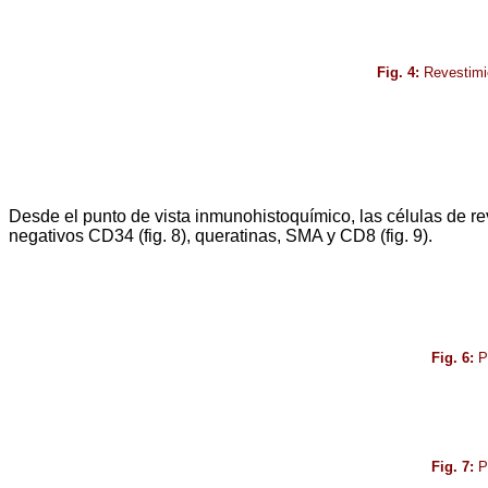
Fig. 4:
Revestimien
Desde el punto de vista inmunohistoquímico, las células de rev
negativos CD34 (fig. 8), queratinas, SMA y CD8 (fig. 9).
Fig. 6:
Po
Fig. 7:
Po