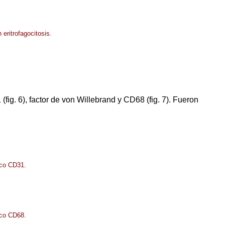
eritrofagocitosis.
fig. 6), factor de von Willebrand y CD68 (fig. 7). Fueron
ico CD31.
ico CD68.