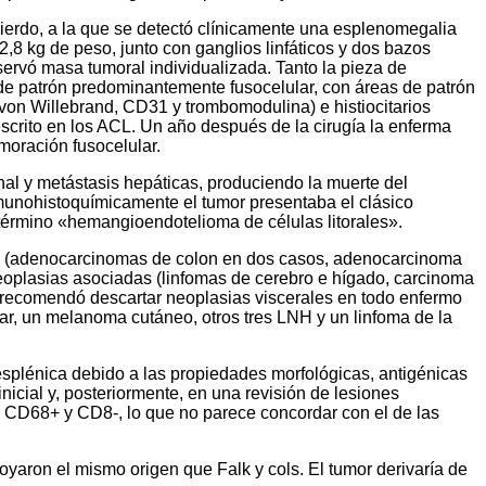
erdo, a la que se detectó clínicamente una esplenomegalia
,8 kg de peso, junto con ganglios linfáticos y dos bazos
servó masa tumoral individualizada. Tanto la pieza de
e patrón predominantemente fusocelular, con áreas de patrón
von Willebrand, CD31 y trombomodulina) e histiocitarios
escrito en los ACL. Un año después de la cirugía la enferma
moración fusocelular.
nal y metástasis hepáticas, produciendo la muerte del
Inmunohistoquímicamente el tumor presentaba el clásico
término «hemangioendotelioma de células litorales».
ignas (adenocarcinomas de colon en dos casos, adenocarcinoma
 neoplasias asociadas (linfomas de cerebro e hígado, carcinoma
se recomendó descartar neoplasias viscerales en todo enfermo
ar, un melanoma cutáneo, otros tres LNH y un linfoma de la
 esplénica debido a las propiedades morfológicas, antigénicas
icial y, posteriormente, en una revisión de lesiones
+, CD68+ y CD8-, lo que no parece concordar con el de las
oyaron el mismo origen que Falk y cols. El tumor derivaría de