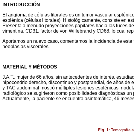
INTRODUCCIÓN
El angioma de células litorales es un tumor vascular esplénico
esplénica (células litorales). Histológicamente, consiste en e
Presenta a menudo proyecciones papilares hacia las luces desc
vimentina, CD31, factor de von Willebrand y CD68, lo cual repre
Aportamos un nuevo caso, comentamos la incidencia de este t
neoplasias viscerales.
MATERIAL Y MÉTODOS
J.A.T., mujer de 66 años, sin antecedentes de interés, estudia
hipocondrio derecho, discontinuo y postprandial, de años de ev
y TAC abdominal mostró múltiples lesiones esplénicas, nodular
radiológico se sugirieron como posibilidades diagnósticas un pr
Actualmente, la paciente se encuentra asintomática, 46 meses 
Fig. 1:
Tomografía ax