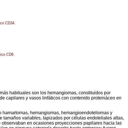
ico CD34.
mico CD8.
s más habituales son los hemangiomas, constituidos por
de capilares y vasos linfáticos con contenido proteináceo en
como hamartomas, hemangiomas, hemangioendoteliomas y
e tamaños variables, tapizados por células endoteliales altas,
 se observaban en ocasiones proyecciones papilares hacia las