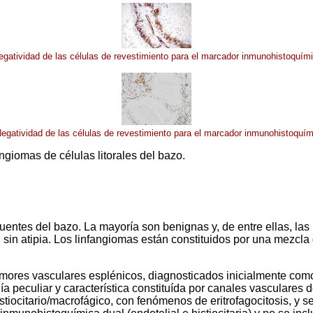
gatividad de las células de revestimiento para el marcador inmunohistoquím
egatividad de las células de revestimiento para el marcador inmunohistoquí
ngiomas de células litorales del bazo.
uentes del bazo. La mayoría son benignas y, de entre ellas, la
sin atipia. Los linfangiomas están constituidos por una mezcla 
tumores vasculares esplénicos, diagnosticados inicialmente 
a peculiar y característica constituída por canales vasculares d
stiocitario/macrofágico, con fenómenos de eritrofagocitosis, y