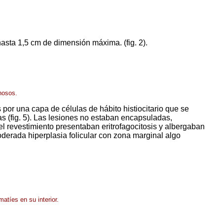
asta 1,5 cm de dimensión máxima. (fig. 2).
nosos.
 por una capa de células de hábito histiocitario que se
as (fig. 5). Las lesiones no estaban encapsuladas,
el revestimiento presentaban eritrofagocitosis y albergaban
oderada hiperplasia folicular con zona marginal algo
atíes en su interior.