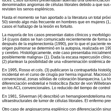
luces. Estos tumores presentaban además una diferenciación in
denominados angiomas de células litorales debido a que sus c
revisten los senos esplénicos.
Hasta el momento se han aportado a la literatura un total pró
50) siendo algo más frecuente en hombres que en mujeres (1,
casos el hallazgo de la lesión es fortuito.
La mayoría de los casos presentan datos clínicos y morfológic
14 (cuyos datos se han comunicado recientemente de forma se
después de la esplenectomía (1990), por lo que el paciente re
origen pulmonar se determinó en la autopsia, realizada en 199
y cerebro. Histológicamente, este caso presentaba inicialmente
posiblemente maligna» (1). Dada la escasa repercusión clínica
(2) plantean la posibilidad de una «diseminación sistémica d
En 1995, Rosso et cols. (3) publicaron la contrapartida histo
incidental en el curso de cirugía por hernia inguinal. Macros
convencional, zonas sólidas de coloración blanquecina. La his
diferenciación endotelial e histiocítica (factor de von Willebra
en los ACL convencionales. Lo reducido del tiempo de control c
En 1981, Silverman (4) describió un hemangioendotelioma mali
ultraestructurales de tumor de células litorales. El enfermo p
Otro caso de angiosarcoma esplénico con diferenciación sinus