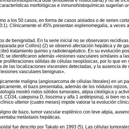
munohistoquímica dual (endotelial e histiocitaria) y no se incl
aracterísticas morfológicas e inmunohistoquímicas sugerían un 
ximo a los 50 casos, en forma de casos aislados o de series cor
3:1). Clínicamente el 45% presentan esplenomegalia, a veces a
os de benignidad. En la serie inicial no se observaron recidiva
parada por Collins) (2) se observó afectación hepática y de g
cibió tratamiento quimio y radioterapéutico. En su evolución p
3; se identificaron además «lesiones vasculares similares a la
 proliferaciones sólidas de células neoplásicas, por lo que en s
 de las localizaciones viscerales detectadas, y la ausencia de d
e lesiones vasculares benignas».
lógicamente maligna (angiosarcoma de células litorales) en un 
cópicamente, el bazo presentaba, además de los nódulos rojizos,
tología mostró nidos sólidos tumorales, atipia citológica y act
nd, CD34, catepsina D, lisozima y alfa 1 antitripsina), si bien n
línico ulterior (cuatro meses) impide valorar la evolución clínic
gno de bazo, tumor vascular esplénico con leve atipia, ausenci
resentaba metástasis hepáticas.
oidal fue descrito por Takato en 1993 (5). Las células tumoral