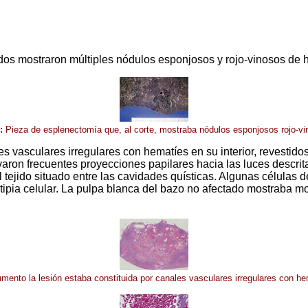
dos mostraron múltiples nódulos esponjosos y rojo-vinosos de h
:
Pieza de esplenectomía que, al corte, mostraba nódulos esponjosos rojo-vi
s vasculares irregulares con hematíes en su interior, revestidos
rvaron frecuentes proyecciones papilares hacia las luces descrit
 tejido situado entre las cavidades quísticas. Algunas células d
tipia celular. La pulpa blanca del bazo no afectado mostraba m
ento la lesión estaba constituida por canales vasculares irregulares con hem