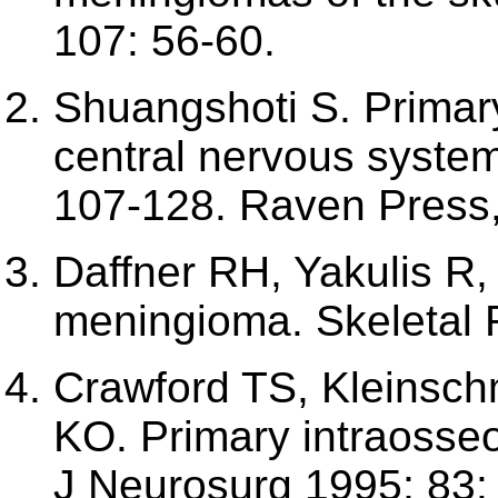
107: 56-60.
Shuangshoti S. Primar
central nervous system
107-128. Raven Press
Daffner RH, Yakulis R
meningioma. Skeletal R
Crawford TS, Kleinsch
KO. Primary intraosse
J Neurosurg 1995; 83: