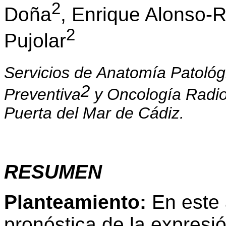
2
Doña
, Enrique Alonso-
2
Pujolar
Servicios de Anatomía Patológ
2
Preventiva
y Oncología Radio
Puerta del Mar de Cádiz.
RESUMEN
Planteamiento:
En este a
pronóstica de la expresi