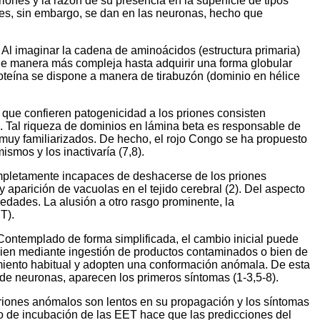
iones y la razón de su presencia en la superficie de tipos
nes, sin embargo, se dan en las neuronas, hecho que
Al imaginar la cadena de aminoácidos (estructura primaria)
 de manera más compleja hasta adquirir una forma globular
 proteína se dispone a manera de tirabuzón (dominio en hélice
 que confieren patogenicidad a los priones consisten
). Tal riqueza de dominios en lámina beta es responsable de
n muy familiarizados. De hecho, el rojo Congo se ha propuesto
smos y los inactivaría (7,8).
completamente incapaces de deshacerse de los priones
parición de vacuolas en el tejido cerebral (2). Del aspecto
edades. La alusión a otro rasgo prominente, la
T).
ontemplado de forma simplificada, el cambio inicial puede
bien mediante ingestión de productos contaminados o bien de
miento habitual y adopten una conformación anómala. De esta
de neuronas, aparecen los primeros síntomas (1-3,5-8).
s priones anómalos son lentos en su propagación y los síntomas
do de incubación de las EET hace que las predicciones del