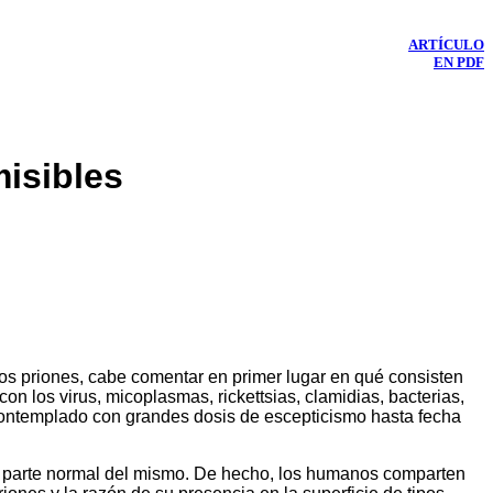
ARTÍCULO
EN PDF
misibles
s priones, cabe comentar en primer lugar en qué consisten
n los virus, micoplasmas, rickettsias, clamidias, bacterias,
contemplado con grandes dosis de escepticismo hasta fecha
an parte normal del mismo. De hecho, los humanos comparten