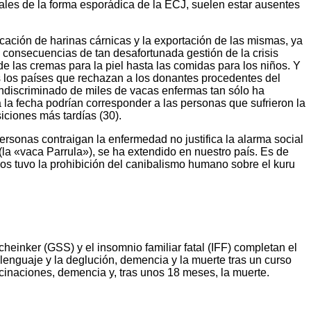
uales de la forma esporádica de la ECJ, suelen estar ausentes
icación de harinas cárnicas y la exportación de las mismas, ya
 consecuencias de tan desafortunada gestión de la crisis
 las cremas para la piel hasta las comidas para los niños. Y
s los países que rechazan a los donantes procedentes del
indiscriminado de miles de vacas enfermas tan sólo ha
a fecha podrían corresponder a las personas que sufrieron la
ciones más tardías (30).
 personas contraigan la enfermedad no justifica la alarma social
la «vaca Parrula»), se ha extendido en nuestro país. Es de
los tuvo la prohibición del canibalismo humano sobre el kuru
heinker (GSS) y el insomnio familiar fatal (IFF) completan el
 lenguaje y la deglución, demencia y la muerte tras un curso
lucinaciones, demencia y, tras unos 18 meses, la muerte.