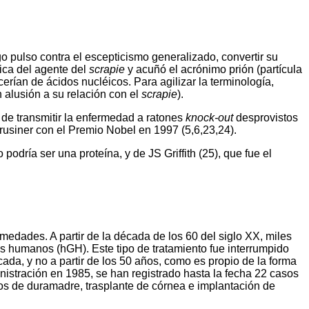
go pulso contra el escepticismo generalizado, convertir su
mica del agente del
scrapie
y acuñó el acrónimo prión (partícula
rían de ácidos nucléicos. Para agilizar la terminología,
n alusión a su relación con el
scrapie
).
d de transmitir la enfermedad a ratones
knock-out
desprovistos
rusiner con el Premio Nobel en 1997 (5,6,23,24).
odría ser una proteína, y de JS Griffith (25), que fue el
edades. A partir de la década de los 60 del siglo XX, miles
 humanos (hGH). Este tipo de tratamiento fue interrumpido
ada, y no a partir de los 50 años, como es propio de la forma
istración en 1985, se han registrado hasta la fecha 22 casos
os de duramadre, trasplante de córnea e implantación de