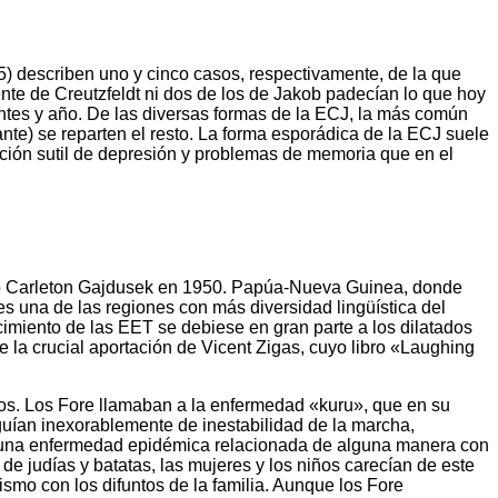
5) describen uno y cinco casos, respectivamente, de la que
nte de Creutzfeldt ni dos de los de Jakob padecían lo que hoy
ntes y año. De las diversas formas de la ECJ, la más común
nte) se reparten el resto. La forma esporádica de la ECJ suele
ración sutil de depresión y problemas de memoria que en el
cano Carleton Gajdusek en 1950. Papúa-Nueva Guinea, donde
s una de las regiones con más diversidad lingüística del
ocimiento de las EET se debiese en gran parte a los dilatados
 la crucial aportación de Vicent Zigas, cuyo libro «Laughing
ños. Los Fore llamaban a la enfermedad «kuru», que en su
eguían inexorablemente de inestabilidad de la marcha,
te una enfermedad epidémica relacionada de alguna manera con
de judías y batatas, las mujeres y los niños carecían de este
ismo con los difuntos de la familia. Aunque los Fore