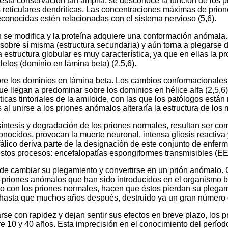
 esta conservación tan amplia, se desconoce la función de los pr
s reticulares dendríticas. Las concentraciones máximas de prio
onocidas estén relacionadas con el sistema nervioso (5,6).
se modifica y la proteína adquiere una conformación anómala. 
 sobre sí misma (estructura secundaria) y aún torna a plegarse
ta estructura globular es muy característica, ya que en ellas la
elos (dominio en lámina beta) (2,5,6).
bre los dominios en lámina beta. Los cambios conformacionales
e llegan a predominar sobre los dominios en hélice alfa (2,5,6
cas tintoriales de la amiloide, con las que los patólogos está
l unirse a los priones anómalos alteraría la estructura de los mi
 síntesis y degradación de los priones normales, resultan ser 
dos, provocan la muerte neuronal, intensa gliosis reactiva y a
ico deriva parte de la designación de este conjunto de enferm
stos procesos: encefalopatías espongiformes transmisibles (EE
de cambiar su plegamiento y convertirse en un prión anómalo. C
e priones anómalos que han sido introducidos en el organismo 
to con los priones normales, hacen que éstos pierdan su plega
o hasta que muchos años después, destruido ya un gran número 
carse con rapidez y dejan sentir sus efectos en breve plazo, lo
e 10 y 40 años. Esta imprecisión en el conocimiento del perío