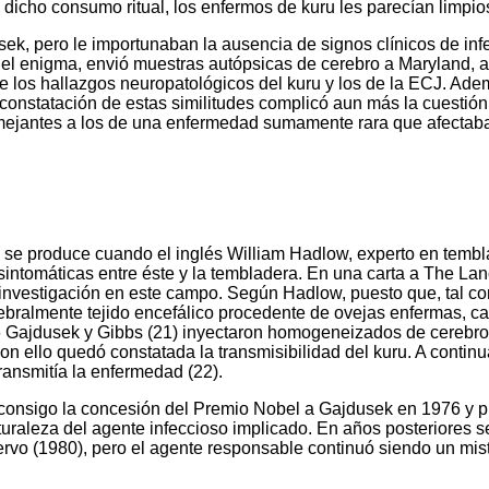
dicho consumo ritual, los enfermos de kuru les parecían limpio
ek, pero le importunaban la ausencia de signos clínicos de infe
r el enigma, envió muestras autópsicas de cerebro a Maryland, a
los hallazgos neuropatológicos del kuru y los de la ECJ. Adem
constatación de estas similitudes complicó aun más la cuestión
ejantes a los de una enfermedad sumamente rara que afectaba a
 se produce cuando el inglés William Hadlow, experto en tembl
intomáticas entre éste y la tembladera. En una carta a The Lanc
a investigación en este campo. Según Hadlow, puesto que, tal c
rebralmente tejido encefálico procedente de ovejas enfermas, ca
66 Gajdusek y Gibbs (21) inyectaron homogeneizados de cerebro
n ello quedó constatada la transmisibilidad del kuru. A conti
nsmitía la enfermedad (22).
o consigo la concesión del Premio Nobel a Gajdusek en 1976 y pu
turaleza del agente infeccioso implicado. En años posteriores 
iervo (1980), pero el agente responsable continuó siendo un mis