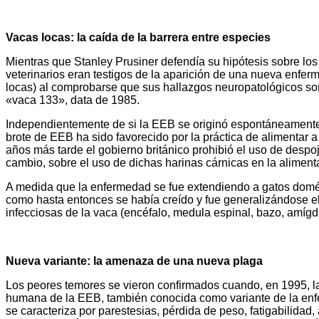
Vacas locas: la caída de la barrera entre especies
Mientras que Stanley Prusiner defendía su hipótesis sobre l
veterinarios eran testigos de la aparición de una nueva enf
locas) al comprobarse que sus hallazgos neuropatológicos son
«vaca 133», data de 1985.
Independientemente de si la EEB se originó espontáneamente 
brote de EEB ha sido favorecido por la práctica de alimentar
años más tarde el gobierno británico prohibió el uso de despoj
cambio, sobre el uso de dichas harinas cárnicas en la alimenta
A medida que la enfermedad se fue extendiendo a gatos domés
como hasta entonces se había creído y fue generalizándose el
infecciosas de la vaca (encéfalo, medula espinal, bazo, amígdal
Nueva variante: la amenaza de una nueva plaga
Los peores temores se vieron confirmados cuando, en 1995, la
humana de la EEB, también conocida como variante de la enfe
se caracteriza por parestesias, pérdida de peso, fatigabilidad