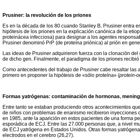
Prusiner: la revolución de los priones
Es en la década de los 80 cuando Stanley B. Prusiner entra en e
hipótesis de los priones en la explicación canónica de la etio
proteinácea infecciosa) para designar a los agentes responsab
Prusiner denominó PrP (de proteína priónica) al prión en gener
Las ideas de Prusiner adquirieron fuerza con la clonación del 
de dicho gen. Finalmente, el paradigma de los priones recibió
Como antecedentes del trabajo de Prusiner cabe resaltar las apo
primero en proponer la hipótesis de «sólo proteína» (
protein-o
Formas yatrógenas: contaminación de hormonas, mening
Entre tanto se estaban produciendo otros acontecimientos que
de niños con problemas de enanismo recibieron inyecciones d
en 1985, ante la aparición en estos pacientes de una forma pec
esporádica de ECJ. Entre las 27.000 personas que, a nivel mu
de ECJ yatrógena en Estados Unidos. Otras formas yatrógenas 
electrodos en el cerebro (26,27).