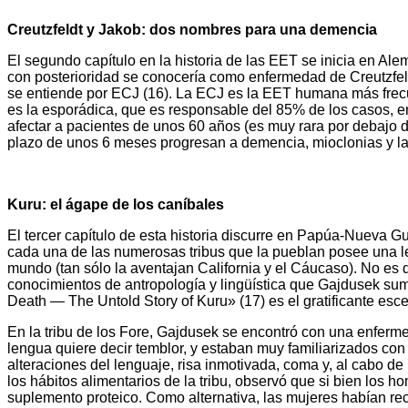
Creutzfeldt y Jakob: dos nombres para una demencia
El segundo capítulo en la historia de las EET se inicia en Al
con posterioridad se conocería como enfermedad de Creutzfeld
se entiende por ECJ (16). La ECJ es la EET humana más frecu
es la esporádica, que es responsable del 85% de los casos, en
afectar a pacientes de unos 60 años (es muy rara por debajo d
plazo de unos 6 meses progresan a demencia, mioclonias y la
Kuru: el ágape de los caníbales
El tercer capítulo de esta historia discurre en Papúa-Nueva
cada una de las numerosas tribus que la pueblan posee una le
mundo (tan sólo la aventajan California y el Cáucaso). No es d
conocimientos de antropología y lingüística que Gajdusek suma
Death — The Untold Story of Kuru» (17) es el gratificante escena
En la tribu de los Fore, Gajdusek se encontró con una enferm
lengua quiere decir temblor, y estaban muy familiarizados con
alteraciones del lenguaje, risa inmotivada, coma y, al cabo
los hábitos alimentarios de la tribu, observó que si bien los 
suplemento proteico. Como alternativa, las mujeres habían recu