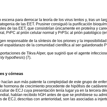
scena para derrocar la teoría de los virus lentos y, tras un lar
patogenia de las EET. Prusiner consiguió la purificación bioquí
les de las EET, que consistirían únicamente en proteína y carece
al, PrPC al prión celular normal y PrPSc al prión patológico (e
gen responsable de la síntesis de los priones y la imposibilida
 el espaldarazo de la comunidad científica al ser galardonado P
rtaciones de Tikva Alper, que sugirió que el agente infeccioso p
nly hypothesis
) (7).
es y córneas
 hacían aun más patente la complejidad de este grupo de enferm
e hormona de crecimiento procedente de hipófisis de cadáveres
uliar de ECJ cuya presentación tenía lugar ya en la tercera déc
ndial, habían recibido hGH antes de que se prohibiese su admin
de ECJ, descritas con anterioridad, son las asociadas a injert