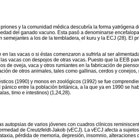
os priones y la comunidad médica descubría la forma yatrógena
ermedad del ganado vacuno. Esta pasó a denominarse encefalop
 semejantes a los de la tembladera, el kuru y la ECJ (28). El 
en las vacas o si éstas comenzaron a sufrirla al ser alimenta
 a las vacas con despojos de otras vacas. Puesto que la EEB pa
os de oveja, vaca y otros rumiantes en la fabricación de pienso
ción de otros animales, tales como gallinas, cerdos y conejos, 
ticos (1990) y monos en zoológicos (1992) se fue comprendien
 pánico entre la población británica, a la que ya en 1990 se 
as, timo e intestinos) (1,24,28).
s autopsias de varios jóvenes con cuadros clínicos reminiscent
rmedad de Creutzfeldt-Jakob (vECJ). La vECJ afecta a sujetos 
, ataxia, pérdida de memoria, depresión, insomnio, alteraciones 