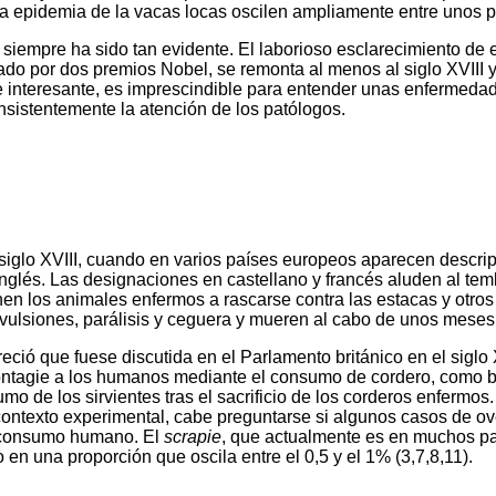
 epidemia de la vacas locas oscilen ampliamente entre unos po
 siempre ha sido tan evidente. El laborioso esclarecimiento de e
nado por dos premios Nobel, se remonta al menos al siglo XVIII y
de interesante, es imprescindible para entender unas enfermeda
sistentemente la atención de los patólogos.
 siglo XVIII, cuando en varios países europeos aparecen desc
nglés. Las designaciones en castellano y francés aluden al te
en los animales enfermos a rascarse contra las estacas y otros 
onvulsiones, parálisis y ceguera y mueren al cabo de unos meses
ió que fuese discutida en el Parlamento británico en el siglo X
ntagie a los humanos mediante el consumo de cordero, como bi
de los sirvientes tras el sacrificio de los corderos enfermos. S
contexto experimental, cabe preguntarse si algunos casos de o
el consumo humano. El
scrapie
, que actualmente es en muchos pa
en una proporción que oscila entre el 0,5 y el 1% (3,7,8,11).