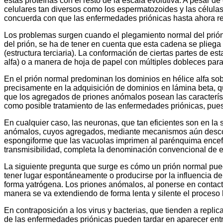
estas proteínas con el resto de la escala evolutiva. A pesar de
celulares tan diversos como los espermatozoides y las célula
concuerda con que las enfermedades priónicas hasta ahora rec
Los problemas surgen cuando el plegamiento normal del prión 
del prión, se ha de tener en cuenta que esta cadena se pliega
(estructura terciaria). La conformación de ciertas partes de es
alfa) o a manera de hoja de papel con múltiples dobleces paral
En el prión normal predominan los dominios en hélice alfa so
precisamente en la adquisición de dominios en lámina beta, qu
que los agregados de priones anómalos posean las característi
como posible tratamiento de las enfermedades priónicas, pues a
En cualquier caso, las neuronas, que tan eficientes son en la
anómalos, cuyos agregados, mediante mecanismos aún desconoci
espongiforme que las vacuolas imprimen al parénquima encefál
transmisibilidad, completa la denominación convencional de e
La siguiente pregunta que surge es cómo un prión normal pue
tener lugar espontáneamente o producirse por la influencia d
forma yatrógena. Los priones anómalos, al ponerse en contac
manera se va extendiendo de forma lenta y silente el proces
En contraposición a los virus y bacterias, que tienden a repli
de las enfermedades priónicas pueden tardar en aparecer entr