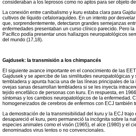
consideraban a los leprosos como no aptos para ser objeto de 
La conexión entre canibalismo y kuru estaba clara para Gajdus
cultivos de líquido cefalorraquídeo. En un intento por desvela
que, sorprendentemente, detectaron grandes semejanzas entre 
enfermedades presentaban un curso clínico parecido. Pero la 
Pacífico podía presentar unos hallazgos neuropatológicos sem
del mundo (17,18).
Gajdusek: la transmisión a los chimpancés
El siguiente avance importante en el conocimiento de las EET
Gajdusek y se apercibe de las similitudes neuropatológicas y s
tembladera y apunta hacia una de las líneas principales de l
ovejas sanas desarrollan tembladera si se les inyecta intrace
tejido encefálico de personas con kuru. En respuesta, en 19
síntomas y los cambios neuropatológicos de la enfermedad. Co
homogeneizados de cerebros de enfermos con ECJ también tra
La demostración de la transmisibilidad del kuru y la ECJ traj
desapareció el kuru, pero permaneció la incógnita sobre la na
especies animales como el visón (1965), el alce (1980) y el c
denominados virus lentos o no convencionales.