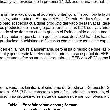
ficas y la elevación de la proteína 14.3.3, acompañantes habit
primera vaca loca, el gobierno británico al fin prohibió la fabr
aíses, sobre todo de Europa del Este, Oriente Medio y Asia. Las
 bajo sospecha cualquier producto derivado de las vacas, desde
s productos de la sangre para transmitir las EET, son ya vario
ficado si se tiene en cuenta que en el Reino Unido el consumo 
hay autores que claman que los casos de vECJ habidos hasta l
an producirse muchísimos más casos como cosecuencia de exposi
orden en la industria alimentaria, pero el bajo riesgo de que las
al y que, desde la detección del primer caso español de EEB (
 postre unos efectos tan positivos sobre la EEB y la vECJ como 
ena, variante, familiar), el síndrome de Gerstmann-Sträussler-Sc
 en 1936 (31), se caracteriza por dificultades en la marcha, el
el insomnio progresivo se sigue de ataques de pánico, fobias, a