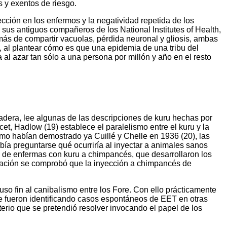
s y exentos de riesgo.
cción en los enfermos y la negatividad repetida de los
 sus antiguos compañeros de los National Institutes of Health,
ás de compartir vacuolas, pérdida neuronal y gliosis, ambas
, al plantear cómo es que una epidemia de una tribu del
l azar tan sólo a una persona por millón y año en el resto
adera, lee algunas de las descripciones de kuru hechas por
et, Hadlow (19) establece el paralelismo entre el kuru y la
omo habían demostrado ya Cuillé y Chelle en 1936 (20), las
bía preguntarse qué ocurriría al inyectar a animales sanos
 de enfermas con kuru a chimpancés, que desarrollaron los
nuación se comprobó que la inyección a chimpancés de
so fin al canibalismo entre los Fore. Con ello prácticamente
se fueron identificando casos espontáneos de EET en otras
terio que se pretendió resolver invocando el papel de los