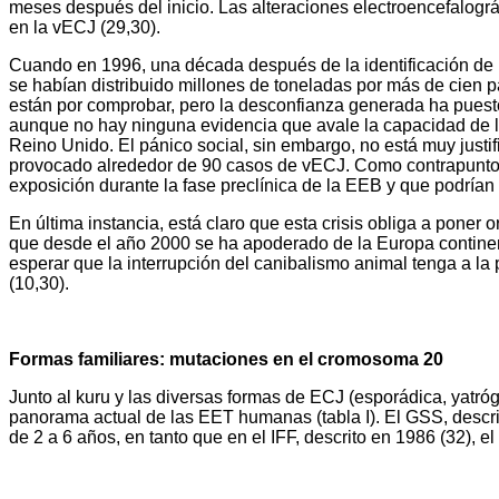
meses después del inicio. Las alteraciones electroencefalográ
en la vECJ (29,30).
Cuando en 1996, una década después de la identificación de la 
se habían distribuido millones de toneladas por más de cien p
están por comprobar, pero la desconfianza generada ha puesto
aunque no hay ninguna evidencia que avale la capacidad de lo
Reino Unido. El pánico social, sin embargo, no está muy justi
provocado alrededor de 90 casos de vECJ. Como contrapunto, 
exposición durante la fase preclínica de la EEB y que podrí
En última instancia, está claro que esta crisis obliga a poner 
que desde el año 2000 se ha apoderado de la Europa continent
esperar que la interrupción del canibalismo animal tenga a la
(10,30).
Formas familiares: mutaciones en el cromosoma 20
Junto al kuru y las diversas formas de ECJ (esporádica, yatróg
panorama actual de las EET humanas (tabla I). El GSS, descrito
de 2 a 6 años, en tanto que en el IFF, descrito en 1986 (32), 