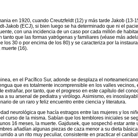
emania en 1920, cuando Creutzfeldt (12) y más tarde Jakob (13-1
t-Jakob (ECJ), si bien luego se ha determinado que ni el pacie
ente, con una incidencia de un caso por cada millón de habita
 tanto que las formas yatrógenas y familiares (véase más adela
e los 30 o por encima de los 80) y se caracteriza por la instau
 muerte (16).
 Guinea, en el Pacífico Sur, adonde se desplaza el norteameri
ngua que es totalmente incomprensible en los valles vecinos, e
e extrañar, por tanto, que el progreso en este capítulo del con
 a su arsenal de pediatra y virólogo. Asimismo, es insoslayable
rio de un raro y feliz encuentro entre ciencia y literatura.
edad neurológica que hacía estragos entre las mujeres y los ni
 el curso de la misma. Sabían que los temblores iniciales se s
 de unos 16 meses, la muerte. Gajdusek, que sospechó estar an
hombres añadían algunas piezas de caza menor a su dieta básica 
rrido a un rito muy peculiar, consistente en practicar el canibal