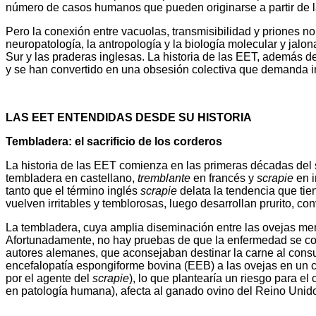
número de casos humanos que pueden originarse a partir de la
Pero la conexión entre vacuolas, transmisibilidad y priones no
neuropatología, la antropología y la biología molecular y jalo
Sur y las praderas inglesas. La historia de las EET, además 
y se han convertido en una obsesión colectiva que demanda in
LAS EET ENTENDIDAS DESDE SU HISTORIA
Tembladera: el sacrificio de los corderos
La historia de las EET comienza en las primeras décadas del
tembladera en castellano,
tremblante
en francés y
scrapie
en i
tanto que el término inglés
scrapie
delata la tendencia que tien
vuelven irritables y temblorosas, luego desarrollan prurito, c
La tembladera, cuya amplia diseminación entre las ovejas merec
Afortunadamente, no hay pruebas de que la enfermedad se co
autores alemanes, que aconsejaban destinar la carne al consumo 
encefalopatía espongiforme bovina (EEB) a las ovejas en un 
por el agente del
scrapie
), lo que plantearía un riesgo para 
en patología humana), afecta al ganado ovino del Reino Unido 