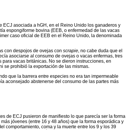
 de ECJ asociada a hGH, en el Reino Unido los ganaderos y
atía espongiforme bovina (EEB, o enfermedad de las vacas
primer caso oficial de EEB en el Reino Unido, la denominada
das con despojos de ovejas con
scrapie
, no cabe duda que el
recía asociarse al consumo de ovejas o vacas enfermas, tres
s para vacas británicas. No se dieron instrucciones, en
ni se prohibió la exportación de las mismas.
do que la barrera entre especies no era tan impermeable
había aconsejado abstenerse del consumo de las partes más
es de ECJ pusieron de manifiesto lo que parecía ser la forma
más jóvenes (entre 16 y 48 años) que la forma esporádica y
del comportamiento, coma y la muerte entre los 9 y los 39